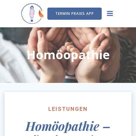
Zum
Inhalt
TERMIN PRAXIS APP
springen
Homöopathie
LEISTUNGEN
Homöopathie –